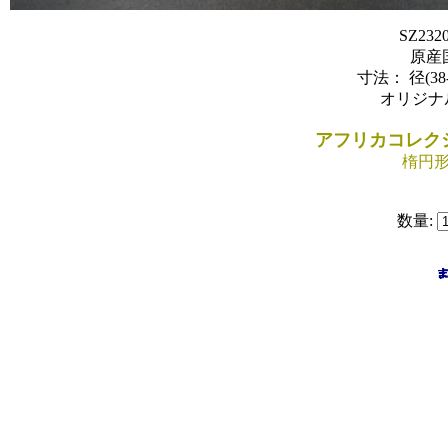
SZ23
原産
寸法： 径(38-
オリジナル
アフリカコレクシ
楕円
数量: