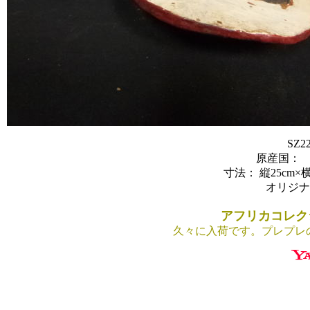
SZ
原産国
寸法： 縦25cm×横
オリジナ
アフリカコレク
久々に入荷です。プレプレ