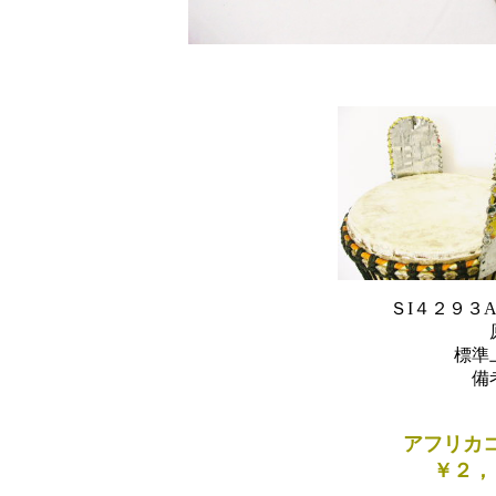
ＳI４２９３
標準
備
アフリカ
￥２，