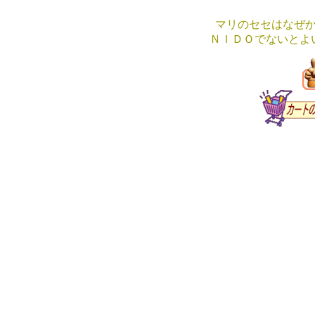
マリのセセはなぜ
ＮＩＤＯでないとよ