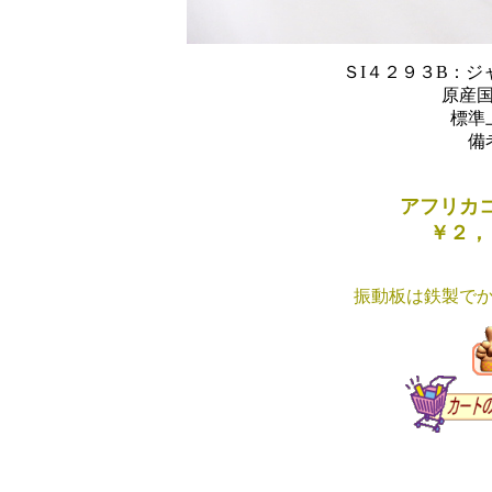
ＳI４２９３B：ジ
原産
標準
備
アフリカ
￥２，
振動板は鉄製で