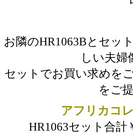
お隣のHR1063Bとセ
しい夫婦
セットでお買い求めを
をご
アフリカコ
HR1063セット合計