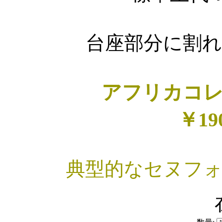
台座部分に割
アフリカコ
￥19
典型的なセヌフ