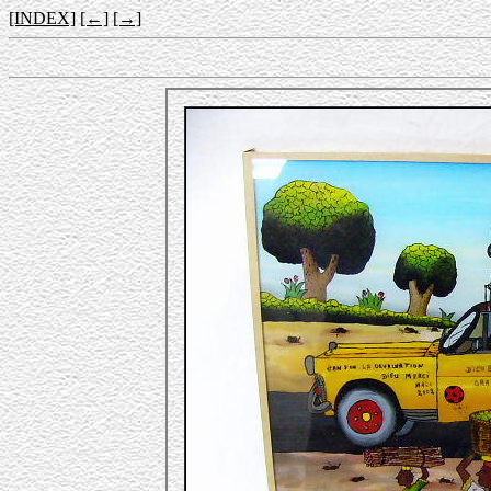
[INDEX]
[←]
[→]