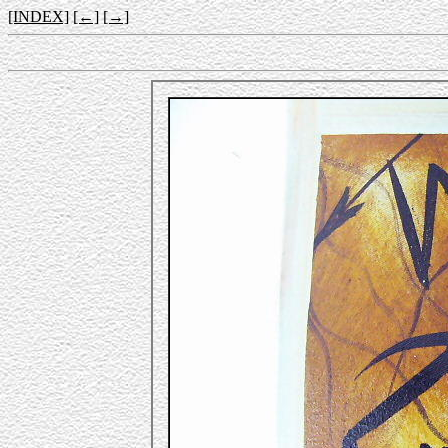
[INDEX]
[←]
[→]