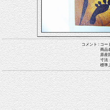
:
コメント
コー
商品
原産
寸法
標準